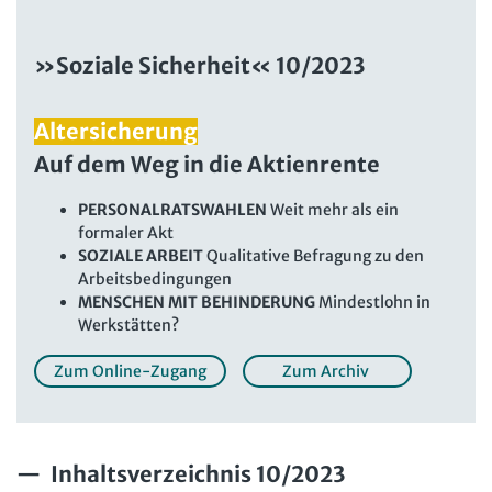
Beschäftigtendatenschutz online
Newsletter
Personalratswissen online
»Soziale Sicherheit« 10/2023
Bund SHOP
Schwerbehindertenrecht online
Abo
Altersicherung
Arbeitszeit online
Auf dem Weg in die Aktienrente
mein Bund-Online
KI-Praxis Arbeitsrecht online
PERSONALRATSWAHLEN
Weit mehr als ein
JAV-Praxis online
Presse
Interne Meldestelle
Verträge kündigen
Hilfe
formaler Akt
Datenschutz
AGB
Impressum
Kontakt
SOZIALE ARBEIT
Qualitative Befragung zu den
Arbeitsbedingungen
Erklärung zur Barrierefreiheit
Widerruf
Widerrufsrecht
MENSCHEN MIT BEHINDERUNG
Mindestlohn in
Verlag
Karriere
Buchhandel
Werkstätten?
Zum Online-Zugang
Zum Archiv
Inhaltsverzeichnis 10/2023