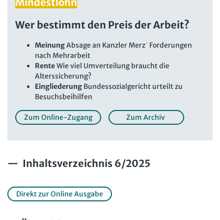
Mindestlohn
Beschäftigtendatenschutz online
Newsletter
Wer bestimmt den Preis der Arbeit?
Personalratswissen online
Bund SHOP
Schwerbehindertenrecht online
Meinung
Absage an Kanzler Merz΄ Forderungen
Abo
nach Mehrarbeit
Arbeitszeit online
Rente
Wie viel Umverteilung braucht die
mein Bund-Online
Alterssicherung?
KI-Praxis Arbeitsrecht online
Eingliederung
Bundessozialgericht urteilt zu
Besuchsbeihilfen
JAV-Praxis online
Presse
Interne Meldestelle
Verträge kündigen
Hilfe
Datenschutz
AGB
Impressum
Kontakt
Zum Online-Zugang
Zum Archiv
Erklärung zur Barrierefreiheit
Widerruf
Widerrufsrecht
Verlag
Karriere
Buchhandel
Inhaltsverzeichnis 6/2025
Direkt zur Online Ausgabe