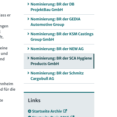
Nominierung: BR der DB
ProjektBau GmbH
ass er
Nominierung: BR der GEDIA
Automotive Group
ungen
t
Nominierung: BR der KSM Castings
ft.
Group GmbH
seine
Nominierung: BR der NEW AG
n und
Nominierung: BR der SCA Hygiene
und
Products GmbH
Nominierung: BR der Schmitz
Cargobull AG
annheim
d für die
Links
te
Startseite Archiv