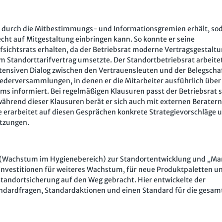
 er durch die Mitbestimmungs- und Informationsgremien erhält, sod
ht auf Mitgestaltung einbringen kann. So konnte er seine
ichtsrats erhalten, da der Betriebsrat moderne Vertragsgestalt
 Standorttarifvertrag umsetzte. Der Standortbetriebsrat arbeite
ntensiven Dialog zwischen den Vertrauensleuten und der Belegscha
liederversammlungen, in denen er die Mitarbeiter ausführlich über
 informiert. Bei regelmäßigen Klausuren passt der Betriebsrat 
ährend dieser Klausuren berät er sich auch mit externen Berater
 erarbeitet auf diesen Gesprächen konkrete Strategievorschläge 
itzungen.
Wachstum im Hygienebereich) zur Standortentwicklung und „M
vestitionen für weiteres Wachstum, für neue Produktpaletten un
Standortsicherung auf den Weg gebracht. Hier entwickelte der
andardfragen, Standardaktionen und einen Standard für die gesam