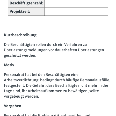
Mitbestimmung
Beschäftigtenzahl:
JAV-Praxis online
Presse
Interne Meldestelle
Verträge kündigen
Hilfe
Arbeit und Recht
Projektzeit:
Datenschutz
AGB
Impressum
Kontakt
Erklärung zur Barrierefreiheit
Widerruf
Widerrufsrecht
Soziales Recht
Verlag
Karriere
Buchhandel
Digitales Arbeits- und Sozialrecht
Kurzbeschreibung
Soziale Sicherheit
Die Beschäftigten sollen durch ein Verfahren zu
Überlastungsmeldungen vor dauerhaften Überlastungen
geschützt werden.
Motiv
Personalrat hat bei den Beschäftigten eine
Arbeitsverdichtung, bedingt durch häufige Personalausfälle,
festgestellt. Die Gefahr, dass Beschäftigte nicht mehr in der
Lage sind, ihr Arbeitsaufkommen zu bewältigen, sollte
vorgebeugt werden.
Vorgehen
Personalrat hat die Problematik aufgegriffen und