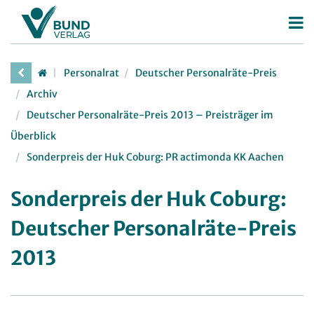
Betriebsrat
Personalrat
Deutscher Personalräte-Preis
Betriebsratswahl
Personalrat
Archiv
Betriebsratsarbeit
Deutscher Personalräte-Preis 2013 – Preisträger im
Deutscher Personalräte-Preis
Überblick
Mitbestimmung
Personalratsarbeit
Sonderpreis der Huk Coburg: PR actimonda KK Aachen
Arbeitsschutz
Personalvertretungsrecht
Beschäftigtendatenschutz
Sonderpreis der Huk Coburg:
TVöD | TV-L
Deutscher Betriebsrätepreis
Deutscher Personalräte-Preis
Arbeitsschutz
Mitbestimmungskompass
Beschäftigtendatenschutz
2013
Lexikon
JAV