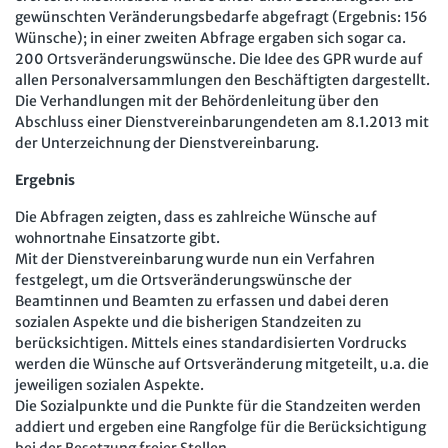
Mitbestimmung
JAV-Praxis online
Presse
Interne Meldestelle
Verträge kündigen
Hilfe
gewünschten Veränderungsbedarfe abgefragt (Ergebnis: 156
Wünsche); in einer zweiten Abfrage ergaben sich sogar ca.
Arbeit und Recht
Datenschutz
AGB
Impressum
Kontakt
200 Ortsveränderungswünsche. Die Idee des GPR wurde auf
Erklärung zur Barrierefreiheit
Widerruf
Widerrufsrecht
allen Personalversammlungen den Beschäftigten dargestellt.
Soziales Recht
Die Verhandlungen mit der Behördenleitung über den
Verlag
Karriere
Buchhandel
Digitales Arbeits- und Sozialrecht
Abschluss einer Dienstvereinbarungendeten am 8.1.2013 mit
der Unterzeichnung der Dienstvereinbarung.
Soziale Sicherheit
Ergebnis
Die Abfragen zeigten, dass es zahlreiche Wünsche auf
wohnortnahe Einsatzorte gibt.
Mit der Dienstvereinbarung wurde nun ein Verfahren
festgelegt, um die Ortsveränderungswünsche der
Beamtinnen und Beamten zu erfassen und dabei deren
sozialen Aspekte und die bisherigen Standzeiten zu
berücksichtigen. Mittels eines standardisierten Vordrucks
werden die Wünsche auf Ortsveränderung mitgeteilt, u.a. die
jeweiligen sozialen Aspekte.
Die Sozialpunkte und die Punkte für die Standzeiten werden
addiert und ergeben eine Rangfolge für die Berücksichtigung