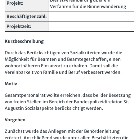
Dienstvereinbarung über ein
Projekt:
Verfahren für die Binnenwanderung
Arbeit in der JAV
SBV
Beschäftigtenzahl:
Arbeit in der SBV
MAV
Projektzeit:
Arbeit in der MAV
Bücher
Kurzbeschreibung
Zeitschriften
Durch das Berücksichtigen von Sozialkriterien wurde die
Möglichkeit für Beamten und Beamtegeschaffen, einen
Arbeitsrecht im Betrieb
Fachmodule
wohnortnäheren Einsatzort zu erhalten. Damit soll die
Der Personalrat
Vereinbarkeit von Familie und Beruf verbessert werden.
Betriebsratswissen online
Software
Computer und Arbeit
Motiv
Beschäftigtendatenschutz online
Newsletter
Gute Arbeit
Gesamtpersonalrat wollte erreichen, dass bei der Besetzung
Personalratswissen online
Bund SHOP
von freien Stellen im Bereich der Bundespolizeidirektion St.
Betriebsrat und Mitbestimmung
Augustin Sozialaspekte berücksichtigt werden.
Schwerbehindertenrecht online
Abo
Arbeitsschutz und Mitbestimmung
Vorgehen
Arbeitszeit online
mein Bund-Online
Schwerbehindertenrecht und Inklusion
Zunächst wurde das Anliegen mit der Behördenleitung
KI-Praxis Arbeitsrecht online
erörtert. Anschließend wurde unter allen Beschäftigten die