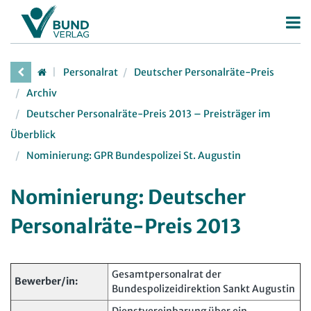
Betriebsrat
Personalrat
Deutscher Personalräte-Preis
Betriebsratswahl
Personalrat
Archiv
Betriebsratsarbeit
Deutscher Personalräte-Preis 2013 – Preisträger im
Deutscher Personalräte-Preis
Überblick
Mitbestimmung
Personalratsarbeit
Nominierung: GPR Bundespolizei St. Augustin
Arbeitsschutz
Personalvertretungsrecht
Beschäftigtendatenschutz
Nominierung: Deutscher
TVöD | TV-L
Deutscher Betriebsrätepreis
Personalräte-Preis 2013
Arbeitsschutz
Mitbestimmungskompass
Beschäftigtendatenschutz
Lexikon
Gesamtpersonalrat der
Bewerber/in:
Bundespolizeidirektion Sankt Augustin
JAV