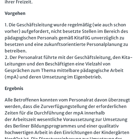
ihrer Freizeit.
Mitbestimmung
JAV-Praxis online
Presse
Interne Meldestelle
Verträge kündigen
Hilfe
Vorgehen
Arbeit und Recht
Datenschutz
AGB
Impressum
Kontakt
Erklärung zur Barrierefreiheit
Widerruf
Widerrufsrecht
1. Die Geschäftsleitung wurde regelmäßig (wie auch schon
Soziales Recht
vorher) aufgefordert, nicht besetzte Stellen im Bereich des
Verlag
Karriere
Buchhandel
Digitales Arbeits- und Sozialrecht
pädagogischen Personals gemäß KitaFöG unverzüglich zu
besetzen und eine zukunftsorientierte Personalplanung zu
Soziale Sicherheit
betreiben.
2. Der Personalrat führte mit der Geschäftsleitung, den Kita-
Leitungen und den Beschäftigten eine Vielzahl von
Gesprächen zum Thema mittelbare pädagogische Arbeit
(mpA) und deren Umsetzung im Eigenbetrieb.
Ergebnis
Alle Betroffenen konnten vom Personalrat davon überzeugt
werden, dass die Zurverfügungstellung der erforderlichen
Zeiten für die Durchführung der mpA innerhalb
der Arbeitszeit wesentliche Voraussetzung zur Umsetzung
des Berliner Bildungsprogrammes und einer qualitativ
hochwertigen Arbeit in den Einrichtungen der Kindergärten