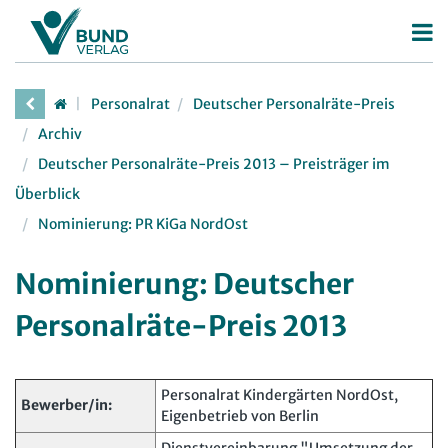
Betriebsrat
Personalrat
Deutscher Personalräte-Preis
Betriebsratswahl
Personalrat
Archiv
Betriebsratsarbeit
Deutscher Personalräte-Preis 2013 – Preisträger im
Deutscher Personalräte-Preis
Überblick
Mitbestimmung
Personalratsarbeit
Nominierung: PR KiGa NordOst
Arbeitsschutz
Personalvertretungsrecht
Beschäftigtendatenschutz
Nominierung: Deutscher
TVöD | TV-L
Deutscher Betriebsrätepreis
Personalräte-Preis 2013
Arbeitsschutz
Mitbestimmungskompass
Beschäftigtendatenschutz
Lexikon
Personalrat Kindergärten NordOst,
Bewerber/in:
Eigenbetrieb von Berlin
JAV