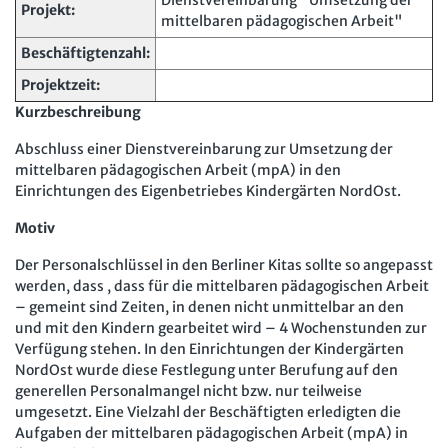
Dienstvereinbarung "Umsetzung der
Projekt:
mittelbaren pädagogischen Arbeit"
Arbeit in der JAV
SBV
Beschäftigtenzahl:
Arbeit in der SBV
MAV
Projektzeit:
Arbeit in der MAV
Bücher
Kurzbeschreibung
Abschluss einer Dienstvereinbarung zur Umsetzung der
Zeitschriften
mittelbaren pädagogischen Arbeit (mpA) in den
Einrichtungen des Eigenbetriebes Kindergärten NordOst.
Arbeitsrecht im Betrieb
Fachmodule
Motiv
Der Personalrat
Betriebsratswissen online
Software
Der Personalschlüssel in den Berliner Kitas sollte so angepasst
Computer und Arbeit
Beschäftigtendatenschutz online
Newsletter
werden, dass , dass für die mittelbaren pädagogischen Arbeit
Gute Arbeit
– gemeint sind Zeiten, in denen nicht unmittelbar an den
Personalratswissen online
Bund SHOP
und mit den Kindern gearbeitet wird – 4 Wochenstunden zur
Betriebsrat und Mitbestimmung
Verfügung stehen. In den Einrichtungen der Kindergärten
Schwerbehindertenrecht online
Abo
NordOst wurde diese Festlegung unter Berufung auf den
Arbeitsschutz und Mitbestimmung
Arbeitszeit online
generellen Personalmangel nicht bzw. nur teilweise
umgesetzt. Eine Vielzahl der Beschäftigten erledigten die
mein Bund-Online
Schwerbehindertenrecht und Inklusion
KI-Praxis Arbeitsrecht online
Aufgaben der mittelbaren pädagogischen Arbeit (mpA) in