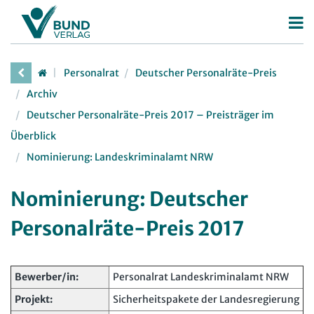
Betriebsrat
Personalrat
Deutscher Personalräte-Preis
Betriebsratswahl
Personalrat
Archiv
Betriebsratsarbeit
Deutscher Personalräte-Preis 2017 – Preisträger im
Deutscher Personalräte-Preis
Überblick
Mitbestimmung
Personalratsarbeit
Nominierung: Landeskriminalamt NRW
Arbeitsschutz
Personalvertretungsrecht
Beschäftigtendatenschutz
Nominierung: Deutscher
TVöD | TV-L
Deutscher Betriebsrätepreis
Personalräte-Preis 2017
Arbeitsschutz
Mitbestimmungskompass
Beschäftigtendatenschutz
Lexikon
Bewerber/in:
Personalrat Landeskriminalamt NRW
Projekt:
Sicherheitspakete der Landesregierung
JAV