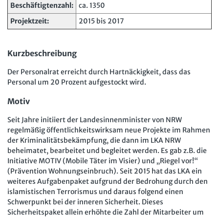
Beschäftigtenzahl:
ca. 1350
Arbeit in der JAV
SBV
Projektzeit:
2015 bis 2017
Arbeit in der SBV
MAV
Kurzbeschreibung
Arbeit in der MAV
Bücher
Der Personalrat erreicht durch Hartnäckigkeit, dass das
Zeitschriften
Personal um 20 Prozent aufgestockt wird.
Arbeitsrecht im Betrieb
Fachmodule
Motiv
Der Personalrat
Betriebsratswissen online
Software
Seit Jahre initiiert der Landesinnenminister von NRW
regelmäßig öffentlichkeitswirksam neue Projekte im Rahmen
Computer und Arbeit
Beschäftigtendatenschutz online
Newsletter
der Kriminalitätsbekämpfung, die dann im LKA NRW
Gute Arbeit
beheimatet, bearbeitet und begleitet werden. Es gab z.B. die
Personalratswissen online
Bund SHOP
Initiative MOTIV (Mobile Täter im Visier) und „Riegel vor!“
Betriebsrat und Mitbestimmung
Schwerbehindertenrecht online
(Prävention Wohnungseinbruch). Seit 2015 hat das LKA ein
Abo
weiteres Aufgabenpaket aufgrund der Bedrohung durch den
Arbeitsschutz und Mitbestimmung
Arbeitszeit online
islamistischen Terrorismus und daraus folgend einen
mein Bund-Online
Schwerpunkt bei der inneren Sicherheit. Dieses
Schwerbehindertenrecht und Inklusion
KI-Praxis Arbeitsrecht online
Sicherheitspaket allein erhöhte die Zahl der Mitarbeiter um