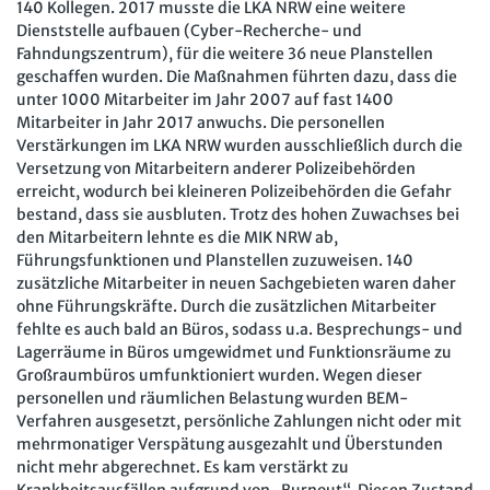
Mitbestimmung
140 Kollegen. 2017 musste die LKA NRW eine weitere
JAV-Praxis online
Presse
Interne Meldestelle
Verträge kündigen
Hilfe
Dienststelle aufbauen (Cyber-Recherche- und
Arbeit und Recht
Datenschutz
AGB
Impressum
Kontakt
Fahndungszentrum), für die weitere 36 neue Planstellen
geschaffen wurden. Die Maßnahmen führten dazu, dass die
Erklärung zur Barrierefreiheit
Widerruf
Widerrufsrecht
Soziales Recht
unter 1000 Mitarbeiter im Jahr 2007 auf fast 1400
Verlag
Karriere
Buchhandel
Mitarbeiter in Jahr 2017 anwuchs. Die personellen
Digitales Arbeits- und Sozialrecht
Verstärkungen im LKA NRW wurden ausschließlich durch die
Versetzung von Mitarbeitern anderer Polizeibehörden
Soziale Sicherheit
erreicht, wodurch bei kleineren Polizeibehörden die Gefahr
bestand, dass sie ausbluten. Trotz des hohen Zuwachses bei
den Mitarbeitern lehnte es die MIK NRW ab,
Führungsfunktionen und Planstellen zuzuweisen. 140
zusätzliche Mitarbeiter in neuen Sachgebieten waren daher
ohne Führungskräfte. Durch die zusätzlichen Mitarbeiter
fehlte es auch bald an Büros, sodass u.a. Besprechungs- und
Lagerräume in Büros umgewidmet und Funktionsräume zu
Großraumbüros umfunktioniert wurden. Wegen dieser
personellen und räumlichen Belastung wurden BEM-
Verfahren ausgesetzt, persönliche Zahlungen nicht oder mit
mehrmonatiger Verspätung ausgezahlt und Überstunden
nicht mehr abgerechnet. Es kam verstärkt zu