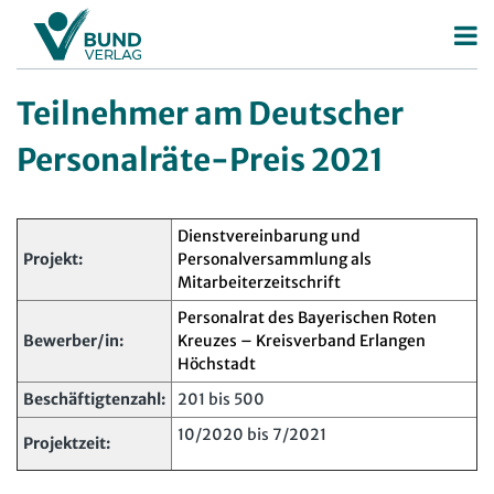
Betriebsrat
Teilnehmer am Deutscher
Betriebsratswahl
Personalrat
Personalräte-Preis 2021
Betriebsratsarbeit
Deutscher Personalräte-Preis
Mitbestimmung
Personalratsarbeit
Dienstvereinbarung und
Projekt:
Personalversammlung als
Arbeitsschutz
Personalvertretungsrecht
Mitarbeiterzeitschrift
Beschäftigtendatenschutz
TVöD | TV-L
Personalrat des Bayerischen Roten
Bewerber/in:
Kreuzes – Kreisverband Erlangen
Deutscher Betriebsrätepreis
Arbeitsschutz
Höchstadt
Mitbestimmungskompass
Beschäftigtendatenschutz
Beschäftigtenzahl:
201 bis 500
Lexikon
10/2020 bis 7/2021
Projektzeit:
JAV