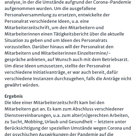
Mitbestimmung
analyse, in der die Umstände aufgrund der Corona-Pandemie
JAV-Praxis online
Presse
Interne Meldestelle
Verträge kündigen
Hilfe
aufgenommen wurden. Um die ausgefallene
Arbeit und Recht
Datenschutz
AGB
Impressum
Kontakt
Personalversammlung zu ersetzen, entwickelte der
Personalrat verschiedene Ideen, u.a. eine
Erklärung zur Barrierefreiheit
Widerruf
Widerrufsrecht
Soziales Recht
Mitarbeiterzeitschrift, um den Mitarbeitern und
Verlag
Karriere
Buchhandel
Mitarbeiterinnen einen Tätigkeitsbericht über die aktuelle
Digitales Arbeits- und Sozialrecht
Situation zu geben und um Ideen des Personalrats
vorzustellen. Darüber hinaus will der Personalrat den
Soziale Sicherheit
Mitarbeitern und Mitarbeiterinnen Einzeltermine/-
gespräche anbieten, auf Wunsch auch mit dem Betriebsarzt.
Um diese Ideen umzusetzen, stellte der Personalrat
verschiedene Initiativanträge, er war auch bereit, dafür
verschiedene Instanzen durchzugehen, falls die Anträge nicht
gewährt würden.
Ergebnis
Die Idee einer Mitarbeiterzeitschrift kam bei den
Mitarbeitern gut an. Es kam zum Abschluss verschiedener
Dienstvereinbarungen, u.a. zum alter(n)gerechten Arbeiten,
zu Sucht, Mobbing, Urlaub und Gesundheit – letztere unter
Berücksichtigung der speziellen Umstände wegen Corona und
der psychischen Auswirkungen der Pandemie auf die