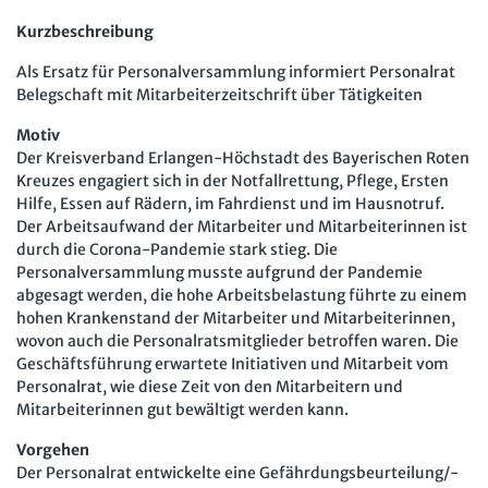
Arbeit in der JAV
SBV
Kurzbeschreibung
Als Ersatz für Personalversammlung informiert Personalrat
Arbeit in der SBV
MAV
Belegschaft mit Mitarbeiterzeitschrift über Tätigkeiten
Arbeit in der MAV
Bücher
Motiv
Der Kreisverband Erlangen-Höchstadt des Bayerischen Roten
Zeitschriften
Kreuzes engagiert sich in der Notfallrettung, Pflege, Ersten
Hilfe, Essen auf Rädern, im Fahrdienst und im Hausnotruf.
Arbeitsrecht im Betrieb
Fachmodule
Der Arbeitsaufwand der Mitarbeiter und Mitarbeiterinnen ist
durch die Corona-Pandemie stark stieg. Die
Der Personalrat
Betriebsratswissen online
Software
Personalversammlung musste aufgrund der Pandemie
Computer und Arbeit
abgesagt werden, die hohe Arbeitsbelastung führte zu einem
Beschäftigtendatenschutz online
Newsletter
hohen Krankenstand der Mitarbeiter und Mitarbeiterinnen,
Gute Arbeit
Personalratswissen online
wovon auch die Personalratsmitglieder betroffen waren. Die
Bund SHOP
Geschäftsführung erwartete Initiativen und Mitarbeit vom
Betriebsrat und Mitbestimmung
Schwerbehindertenrecht online
Personalrat, wie diese Zeit von den Mitarbeitern und
Abo
Mitarbeiterinnen gut bewältigt werden kann.
Arbeitsschutz und Mitbestimmung
Arbeitszeit online
mein Bund-Online
Vorgehen
Schwerbehindertenrecht und Inklusion
KI-Praxis Arbeitsrecht online
Der Personalrat entwickelte eine Gefährdungsbeurteilung/-