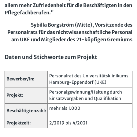
Mitbestimmung
JAV-Praxis online
allem mehr Zufriedenheit für die Beschäftigten in den
Presse
Interne Meldestelle
Verträge kündigen
Hilfe
Pflegefachberufen."
Arbeit und Recht
Datenschutz
AGB
Impressum
Kontakt
Erklärung zur Barrierefreiheit
Widerruf
Widerrufsrecht
Sybilla Borgström (Mitte), Vorsitzende des
Soziales Recht
Personalrats für das nichtwissenschaftliche Personal
Verlag
Karriere
Buchhandel
Digitales Arbeits- und Sozialrecht
am UKE und Mitglieder des 21-köpfigen Gremiums
Soziale Sicherheit
Daten und Stichworte zum Projekt
Personalrat des Universitätsklinikums
Bewerber/in:
Hamburg-Eppendorf (UKE)
Personalgewinnung/Haltung durch
Projekt:
Einsatzvorgaben und Qualifikation
mehr als 1.000
Beschäftigtenzahl:
Projektzeit:
2/2019 bis 4/2021