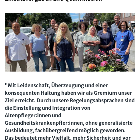
Arbeit in der JAV
SBV
Arbeit in der SBV
MAV
Arbeit in der MAV
Bücher
Zeitschriften
Arbeitsrecht im Betrieb
Fachmodule
Der Personalrat
Betriebsratswissen online
Software
Computer und Arbeit
"Mit Leidenschaft, Überzeugung und einer
Beschäftigtendatenschutz online
Newsletter
konsequenten Haltung haben wir als Gremium unser
Gute Arbeit
Personalratswissen online
Ziel erreicht. Durch unsere Regelungsabsprachen sind
Bund SHOP
Betriebsrat und Mitbestimmung
die Einstellung und Integration von
Schwerbehindertenrecht online
Altenpfleger:innen und
Abo
Arbeitsschutz und Mitbestimmung
Arbeitszeit online
Gesundheitskrankenpfler:innen, ohne generalisierte
mein Bund-Online
Ausbildung, fachübergreifend möglich geworden.
Schwerbehindertenrecht und Inklusion
KI-Praxis Arbeitsrecht online
Das bedeutet mehr Vielfalt, mehr Sicherheit und vor