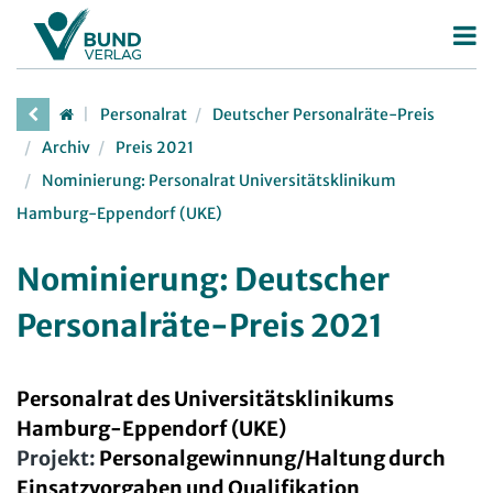
Betriebsrat
Personalrat
Deutscher Personalräte-Preis
Betriebsratswahl
Personalrat
Archiv
Preis 2021
Betriebsratsarbeit
Nominierung: Personalrat Universitätsklinikum
Deutscher Personalräte-Preis
Hamburg-Eppendorf (UKE)
Mitbestimmung
Personalratsarbeit
Arbeitsschutz
Personalvertretungsrecht
Nominierung: Deutscher
Beschäftigtendatenschutz
TVöD | TV-L
Personalräte-Preis 2021
Deutscher Betriebsrätepreis
Arbeitsschutz
Mitbestimmungskompass
Beschäftigtendatenschutz
Personalrat des Universitätsklinikums
Hamburg-Eppendorf (UKE)
Lexikon
Projekt:
Personalgewinnung/Haltung durch
JAV
Einsatzvorgaben und Qualifikation