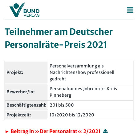
Betriebsrat
Teilnehmer am Deutscher
Betriebsratswahl
Personalrat
Personalräte-Preis 2021
Betriebsratsarbeit
Deutscher Personalräte-Preis
Mitbestimmung
Personalratsarbeit
Personalversammlung als
Projekt:
Nachrichtenshow professionell
Arbeitsschutz
Personalvertretungsrecht
gedreht
Beschäftigtendatenschutz
TVöD | TV-L
Personalrat des Jobcenters Kreis
Bewerber/in:
Pinneberg
Deutscher Betriebsrätepreis
Arbeitsschutz
Beschäftigtenzahl:
201 bis 500
Mitbestimmungskompass
Beschäftigtendatenschutz
Projektzeit:
10/2020 bis 12/2020
Lexikon
► Beitrag in »Der Personalrat« 2/2021
JAV