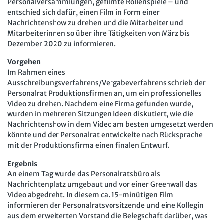
Personalversammlungen, gefilmte Rollenspiele – und
Mitbestimmung
JAV-Praxis online
Presse
Interne Meldestelle
Verträge kündigen
Hilfe
entschied sich dafür, einen Film in Form einer
Arbeit und Recht
Nachrichtenshow zu drehen und die Mitarbeiter und
Datenschutz
AGB
Impressum
Kontakt
Mitarbeiterinnen so über ihre Tätigkeiten von März bis
Erklärung zur Barrierefreiheit
Widerruf
Widerrufsrecht
Soziales Recht
Dezember 2020 zu informieren.
Verlag
Karriere
Buchhandel
Digitales Arbeits- und Sozialrecht
Vorgehen
Im Rahmen eines
Soziale Sicherheit
Ausschreibungsverfahrens/Vergabeverfahrens schrieb der
Personalrat Produktionsfirmen an, um ein professionelles
Video zu drehen. Nachdem eine Firma gefunden wurde,
wurden in mehreren Sitzungen Ideen diskutiert, wie die
Nachrichtenshow in dem Video am besten umgesetzt werden
könnte und der Personalrat entwickelte nach Rücksprache
mit der Produktionsfirma einen finalen Entwurf.
Ergebnis
An einem Tag wurde das Personalratsbüro als
Nachrichtenplatz umgebaut und vor einer Greenwall das
Video abgedreht. In diesem ca. 15-minütigen Film
informieren der Personalratsvorsitzende und eine Kollegin
aus dem erweiterten Vorstand die Belegschaft darüber, was