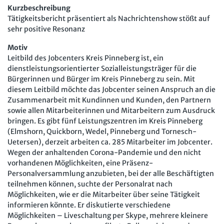
Kurzbeschreibung
Arbeit in der JAV
SBV
Tätigkeitsbericht präsentiert als Nachrichtenshow stößt auf
sehr positive Resonanz
Arbeit in der SBV
MAV
Motiv
Arbeit in der MAV
Bücher
Leitbild des Jobcenters Kreis Pinneberg ist, ein
dienstleistungsorientierter Sozialleistungsträger für die
Zeitschriften
Bürgerinnen und Bürger im Kreis Pinneberg zu sein. Mit
diesem Leitbild möchte das Jobcenter seinen Anspruch an die
Arbeitsrecht im Betrieb
Fachmodule
Zusammenarbeit mit Kundinnen und Kunden, den Partnern
sowie allen Mitarbeiterinnen und Mitarbeitern zum Ausdruck
Der Personalrat
Betriebsratswissen online
Software
bringen. Es gibt fünf Leistungszentren im Kreis Pinneberg
(Elmshorn, Quickborn, Wedel, Pinneberg und Tornesch-
Computer und Arbeit
Beschäftigtendatenschutz online
Newsletter
Uetersen), derzeit arbeiten ca. 285 Mitarbeiter im Jobcenter.
Wegen der anhaltenden Corona-Pandemie und den nicht
Gute Arbeit
Personalratswissen online
vorhandenen Möglichkeiten, eine Präsenz-
Bund SHOP
Betriebsrat und Mitbestimmung
Personalversammlung anzubieten, bei der alle Beschäftigten
Schwerbehindertenrecht online
teilnehmen können, suchte der Personalrat nach
Abo
Arbeitsschutz und Mitbestimmung
Arbeitszeit online
Möglichkeiten, wie er die Mitarbeiter über seine Tätigkeit
informieren könnte. Er diskutierte verschiedene
mein Bund-Online
Schwerbehindertenrecht und Inklusion
KI-Praxis Arbeitsrecht online
Möglichkeiten – Liveschaltung per Skype, mehrere kleinere