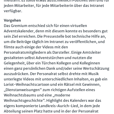
meistern. Es sollte etwas ausschließlich Positives sein und für
Mitbestimmung
JAV-Praxis online
Presse
Interne Meldestelle
Verträge kündigen
Hilfe
jeden Mitarbeiter, für jede Mitarbeiterin über das Intranet
verfügbar.
Arbeit und Recht
Datenschutz
AGB
Impressum
Kontakt
Erklärung zur Barrierefreiheit
Widerruf
Widerrufsrecht
Vorgehen
Soziales Recht
Das Gremium entschied sich für einen virtuellen
Verlag
Karriere
Buchhandel
Digitales Arbeits- und Sozialrecht
Adventskalender, denn mit diesem konnte es besonders gut
sein Ziel erreichen. Die Pressestelle bot technische Hilfe an,
Soziale Sicherheit
um die Beiträge täglich im Intranet zu veröffentlichen, und
filmte auch einige der Videos mit den
Personalratsmitgliedern als Darsteller. Einige Amtsleiter
gestalteten selbst Adventstürchen und nutzten die
Gelegenheit, über ein Türchen Kollegen und Kolleginnen
einen ganz persönlichen Dank und/oder seine Wertschätzung
auszudrücken. Der Personalrat selbst drehte mit Musik
unterlegte Videos mit unterschiedlichen Inhalten, es gab ein
Loriot-Weihnachtscartoon und ein Rätsel mit Gewinnen,
„Dienstanweisungen“ zum richtigen Aufstellen eines
Weihnachtsbaums und eine „moderne
Weihnachtsgeschichte“. Highlight des Kalenders war das
eigens komponierte Landkreis-Aurich-Lied, in dem jede
Abteilung seinen Platz hatte und in der der Personalrat