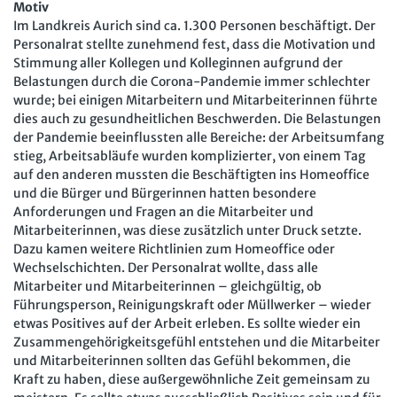
Motiv
Arbeit in der JAV
SBV
Im Landkreis Aurich sind ca. 1.300 Personen beschäftigt. Der
Personalrat stellte zunehmend fest, dass die Motivation und
Arbeit in der SBV
MAV
Stimmung aller Kollegen und Kolleginnen aufgrund der
Belastungen durch die Corona-Pandemie immer schlechter
Arbeit in der MAV
Bücher
wurde; bei einigen Mitarbeitern und Mitarbeiterinnen führte
dies auch zu gesundheitlichen Beschwerden. Die Belastungen
Zeitschriften
der Pandemie beeinflussten alle Bereiche: der Arbeitsumfang
stieg, Arbeitsabläufe wurden komplizierter, von einem Tag
Arbeitsrecht im Betrieb
auf den anderen mussten die Beschäftigten ins Homeoffice
Fachmodule
und die Bürger und Bürgerinnen hatten besondere
Der Personalrat
Betriebsratswissen online
Anforderungen und Fragen an die Mitarbeiter und
Software
Mitarbeiterinnen, was diese zusätzlich unter Druck setzte.
Computer und Arbeit
Beschäftigtendatenschutz online
Dazu kamen weitere Richtlinien zum Homeoffice oder
Newsletter
Wechselschichten. Der Personalrat wollte, dass alle
Gute Arbeit
Personalratswissen online
Mitarbeiter und Mitarbeiterinnen – gleichgültig, ob
Bund SHOP
Betriebsrat und Mitbestimmung
Führungsperson, Reinigungskraft oder Müllwerker – wieder
Schwerbehindertenrecht online
etwas Positives auf der Arbeit erleben. Es sollte wieder ein
Abo
Arbeitsschutz und Mitbestimmung
Zusammengehörigkeitsgefühl entstehen und die Mitarbeiter
Arbeitszeit online
und Mitarbeiterinnen sollten das Gefühl bekommen, die
mein Bund-Online
Schwerbehindertenrecht und Inklusion
KI-Praxis Arbeitsrecht online
Kraft zu haben, diese außergewöhnliche Zeit gemeinsam zu