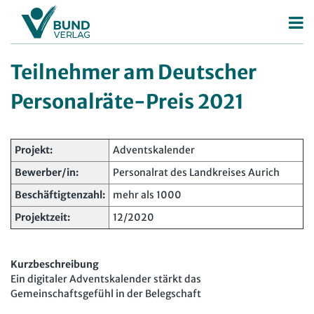
Betriebsrat
Teilnehmer am Deutscher
Betriebsratswahl
Personalrat
Personalräte-Preis 2021
Betriebsratsarbeit
Deutscher Personalräte-Preis
Mitbestimmung
Personalratsarbeit
Projekt:
Adventskalender
Arbeitsschutz
Personalvertretungsrecht
Bewerber/in:
Personalrat des Landkreises Aurich
Beschäftigtendatenschutz
Beschäftigtenzahl:
mehr als 1000
TVöD | TV-L
Projektzeit:
12/2020
Deutscher Betriebsrätepreis
Arbeitsschutz
Mitbestimmungskompass
Beschäftigtendatenschutz
Kurzbeschreibung
Lexikon
Ein digitaler Adventskalender stärkt das
Gemeinschaftsgefühl in der Belegschaft
JAV