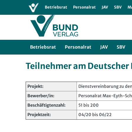
Bund-Verlag
Bund SHOP
Abo
Newslette
Betriebsrat
Personalrat
JAV
SBV
M
Betriebsrat
Personalrat
JAV
SBV
Teilnehmer am Deutscher 
Projekt:
Dienstvereinbarung zu den
Bewerber/in:
Personalrat Max-Eyth-Schu
Beschäftigtenzahl:
51 bis 200
Projektzeit:
04/20 bis 06/22