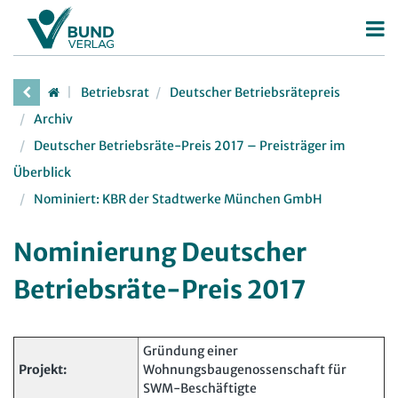
Betriebsrat
Betriebsrat
Deutscher Betriebsrätepreis
Betriebsratswahl
Archiv
Betriebsratsarbeit
Deutscher Betriebsräte-Preis 2017 – Preisträger im
Überblick
Mitbestimmung
Nominiert: KBR der Stadtwerke München GmbH
Arbeitsschutz
Beschäftigtendatenschutz
Nominierung Deutscher
Deutscher Betriebsrätepreis
Betriebsräte-Preis 2017
Mitbestimmungskompass
Personalrat
Gründung einer
Projekt:
Wohnungsbaugenossenschaft für
Deutscher Personalräte-Preis
JAV
SWM-Beschäftigte