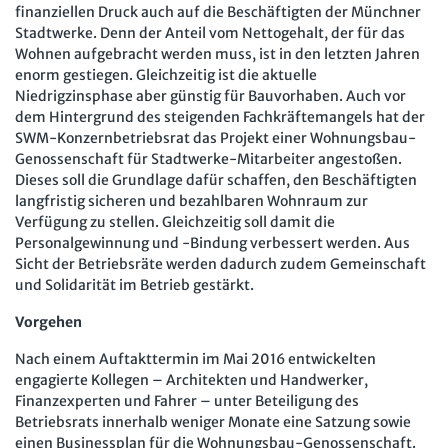
Mitbestimmung
finanziellen Druck auch auf die Beschäftigten der Münchner
JAV-Praxis online
Presse
Interne Meldestelle
Verträge kündigen
Hilfe
Stadtwerke. Denn der Anteil vom Nettogehalt, der für das
Arbeit und Recht
Datenschutz
AGB
Impressum
Kontakt
Wohnen aufgebracht werden muss, ist in den letzten Jahren
enorm gestiegen. Gleichzeitig ist die aktuelle
Erklärung zur Barrierefreiheit
Widerruf
Widerrufsrecht
Soziales Recht
Niedrigzinsphase aber günstig für Bauvorhaben. Auch vor
Verlag
Karriere
Buchhandel
dem Hintergrund des steigenden Fachkräftemangels hat der
Digitales Arbeits- und Sozialrecht
SWM-Konzernbetriebsrat das Projekt einer Wohnungsbau-
Soziale Sicherheit
Genossenschaft für Stadtwerke-Mitarbeiter angestoßen.
Dieses soll die Grundlage dafür schaffen, den Beschäftigten
langfristig sicheren und bezahlbaren Wohnraum zur
Verfügung zu stellen. Gleichzeitig soll damit die
Personalgewinnung und -Bindung verbessert werden. Aus
Sicht der Betriebsräte werden dadurch zudem Gemeinschaft
und Solidarität im Betrieb gestärkt.
Vorgehen
Nach einem Auftakttermin im Mai 2016 entwickelten
engagierte Kollegen – Architekten und Handwerker,
Finanzexperten und Fahrer – unter Beteiligung des
Betriebsrats innerhalb weniger Monate eine Satzung sowie
einen Businessplan für die Wohnungsbau-Genossenschaft.