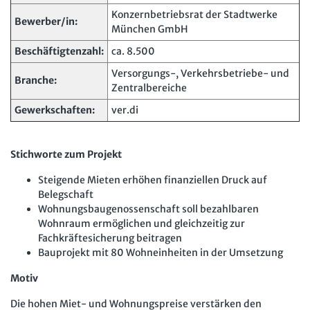
Personalratsarbeit
Konzernbetriebsrat der Stadtwerke
Arbeit in der JAV
SBV
Bewerber/in:
München GmbH
Personalvertretungsrecht
Arbeit in der SBV
MAV
Beschäftigtenzahl:
ca. 8.500
TVöD | TV-L
Versorgungs-, Verkehrsbetriebe- und
Arbeit in der MAV
Bücher
Branche:
Zentralbereiche
Arbeitsschutz
Zeitschriften
Gewerkschaften:
ver.di
Beschäftigtendatenschutz
Arbeitsrecht im Betrieb
Fachmodule
Lexikon
Stichworte zum Projekt
Der Personalrat
Betriebsratswissen online
Software
Steigende Mieten erhöhen finanziellen Druck auf
Computer und Arbeit
Beschäftigtendatenschutz online
Belegschaft
Newsletter
Wohnungsbaugenossenschaft soll bezahlbaren
Gute Arbeit
Personalratswissen online
Wohnraum ermöglichen und gleichzeitig zur
Bund SHOP
Betriebsrat und Mitbestimmung
Fachkräftesicherung beitragen
Schwerbehindertenrecht online
Bauprojekt mit 80 Wohneinheiten in der Umsetzung
Abo
Arbeitsschutz und Mitbestimmung
Arbeitszeit online
Motiv
mein Bund-Online
Schwerbehindertenrecht und Inklusion
KI-Praxis Arbeitsrecht online
Die hohen Miet- und Wohnungspreise verstärken den