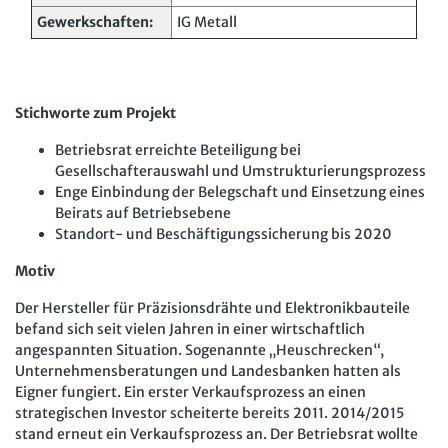
Mitbestimmung
JAV-Praxis online
Presse
Interne Meldestelle
Verträge kündigen
Hilfe
Gewerkschaften:
IG Metall
Arbeit und Recht
Datenschutz
AGB
Impressum
Kontakt
Erklärung zur Barrierefreiheit
Widerruf
Widerrufsrecht
Soziales Recht
Verlag
Karriere
Buchhandel
Stichworte zum Projekt
Digitales Arbeits- und Sozialrecht
Betriebsrat erreichte Beteiligung bei
Soziale Sicherheit
Gesellschafterauswahl und Umstrukturierungsprozess
Enge Einbindung der Belegschaft und Einsetzung eines
Beirats auf Betriebsebene
Standort- und Beschäftigungssicherung bis 2020
Motiv
Der Hersteller für Präzisionsdrähte und Elektronikbauteile
befand sich seit vielen Jahren in einer wirtschaftlich
angespannten Situation. Sogenannte „Heuschrecken“,
Unternehmensberatungen und Landesbanken hatten als
Eigner fungiert. Ein erster Verkaufsprozess an einen
strategischen Investor scheiterte bereits 2011. 2014/2015
stand erneut ein Verkaufsprozess an. Der Betriebsrat wollte