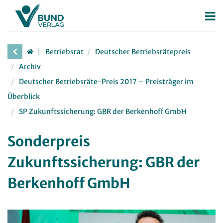
Betriebsrat
Betriebsrat
Deutscher Betriebsrätepreis
Betriebsratswahl
Archiv
Betriebsratsarbeit
Deutscher Betriebsräte-Preis 2017 – Preisträger im
Überblick
Mitbestimmung
SP Zukunftssicherung: GBR der Berkenhoff GmbH
Arbeitsschutz
Beschäftigtendatenschutz
Sonderpreis
Deutscher Betriebsrätepreis
Zukunftssicherung: GBR der
Mitbestimmungskompass
Berkenhoff GmbH
Personalrat
Deutscher Personalräte-Preis
JAV