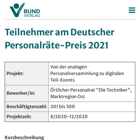
Betriebsrat
Teilnehmer am Deutscher
Betriebsratswahl
Personalrat
Personalräte-Preis 2021
Betriebsratsarbeit
Deutscher Personalräte-Preis
Mitbestimmung
Personalratsarbeit
Von der analogen
Projekt:
Personalversammlung zu digitalen
Arbeitsschutz
Personalvertretungsrecht
Teil-Events
Beschäftigtendatenschutz
TVöD | TV-L
Örtlicher Personalrat "Die Techniker",
Bewerber/in:
Marktregion Ost
Deutscher Betriebsrätepreis
Arbeitsschutz
Beschäftigtenzahl:
201 bis 500
Mitbestimmungskompass
Beschäftigtendatenschutz
Projektzeit:
8/2020-12/2020
Lexikon
JAV
Kurzbeschreibung