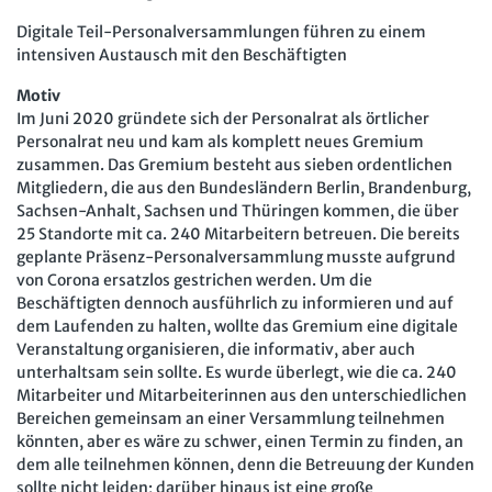
Arbeit in der JAV
SBV
Digitale Teil-Personalversammlungen führen zu einem
intensiven Austausch mit den Beschäftigten
Arbeit in der SBV
MAV
Motiv
Im Juni 2020 gründete sich der Personalrat als örtlicher
Arbeit in der MAV
Bücher
Personalrat neu und kam als komplett neues Gremium
zusammen. Das Gremium besteht aus sieben ordentlichen
Zeitschriften
Mitgliedern, die aus den Bundesländern Berlin, Brandenburg,
Sachsen-Anhalt, Sachsen und Thüringen kommen, die über
Arbeitsrecht im Betrieb
Fachmodule
25 Standorte mit ca. 240 Mitarbeitern betreuen. Die bereits
Der Personalrat
geplante Präsenz-Personalversammlung musste aufgrund
Betriebsratswissen online
Software
von Corona ersatzlos gestrichen werden. Um die
Computer und Arbeit
Beschäftigtendatenschutz online
Beschäftigten dennoch ausführlich zu informieren und auf
Newsletter
dem Laufenden zu halten, wollte das Gremium eine digitale
Gute Arbeit
Personalratswissen online
Veranstaltung organisieren, die informativ, aber auch
Bund SHOP
unterhaltsam sein sollte. Es wurde überlegt, wie die ca. 240
Betriebsrat und Mitbestimmung
Schwerbehindertenrecht online
Mitarbeiter und Mitarbeiterinnen aus den unterschiedlichen
Abo
Arbeitsschutz und Mitbestimmung
Bereichen gemeinsam an einer Versammlung teilnehmen
Arbeitszeit online
könnten, aber es wäre zu schwer, einen Termin zu finden, an
mein Bund-Online
Schwerbehindertenrecht und Inklusion
dem alle teilnehmen können, denn die Betreuung der Kunden
KI-Praxis Arbeitsrecht online
sollte nicht leiden; darüber hinaus ist eine große