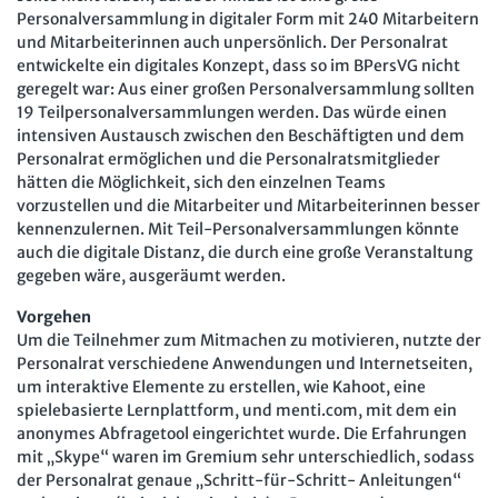
Mitbestimmung
JAV-Praxis online
Presse
Interne Meldestelle
Verträge kündigen
Hilfe
Personalversammlung in digitaler Form mit 240 Mitarbeitern
und Mitarbeiterinnen auch unpersönlich. Der Personalrat
Arbeit und Recht
Datenschutz
AGB
Impressum
Kontakt
entwickelte ein digitales Konzept, dass so im BPersVG nicht
Erklärung zur Barrierefreiheit
Widerruf
Widerrufsrecht
geregelt war: Aus einer großen Personalversammlung sollten
Soziales Recht
19 Teilpersonalversammlungen werden. Das würde einen
Verlag
Karriere
Buchhandel
Digitales Arbeits- und Sozialrecht
intensiven Austausch zwischen den Beschäftigten und dem
Personalrat ermöglichen und die Personalratsmitglieder
Soziale Sicherheit
hätten die Möglichkeit, sich den einzelnen Teams
vorzustellen und die Mitarbeiter und Mitarbeiterinnen besser
kennenzulernen. Mit Teil-Personalversammlungen könnte
auch die digitale Distanz, die durch eine große Veranstaltung
gegeben wäre, ausgeräumt werden.
Vorgehen
Um die Teilnehmer zum Mitmachen zu motivieren, nutzte der
Personalrat verschiedene Anwendungen und Internetseiten,
um interaktive Elemente zu erstellen, wie Kahoot, eine
spielebasierte Lernplattform, und menti.com, mit dem ein
anonymes Abfragetool eingerichtet wurde. Die Erfahrungen
mit „Skype“ waren im Gremium sehr unterschiedlich, sodass
der Personalrat genaue „Schritt-für-Schritt- Anleitungen“