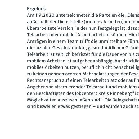
Ergebnis
Am 1.9.2020 unterzeichneten die Parteien die „Diens
außerhalb der Dienststelle (mobiles Arbeiten) im Jo
überarbeitete Version, in der nun festgelegt ist, das
Telearbeit oder mobiler Arbeit arbeiten können. Hier
Anträgen in einem Team trifft die unmittelbare Führu
die sozialen Gesichtspunkte, gesundheitlichen Gründ
Telearbeit ist zeitlich befristet für die Dauer von bi
mobilem Arbeiten ist aufgabenabhängig. Ausdrücklich 
mobiles Arbeiten nutzen, beruflich nicht benachteil
zu keinen nennenswerten Mehrbelastungen der Besch
Rechtsanspruch auf einen Telearbeitsplatz oder auf m
Angebot von alternierender Telearbeit und mobilem 
den Beschäftigten des Jobcenters Kreis Pinneberg“ is
Möglichkeiten auszuschließen sind“. Die Belegschaft 
sind bisweilen etwas gestiegen – und wurden auch s