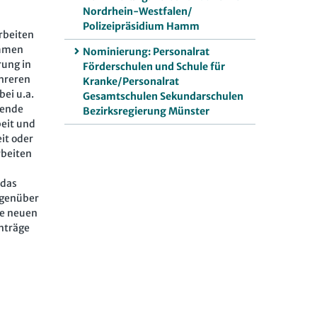
Nordrhein-Westfalen/
Polizeipräsidium Hamm
rbeiten
ommen
Nominierung: Personalrat
rung in
Förderschulen und Schule für
ehreren
Kranke/Personalrat
ei u.a.
Gesamtschulen Sekundarschulen
rende
Bezirksregierung Münster
beit und
it oder
rbeiten
„das
egenüber
ie neuen
Anträge