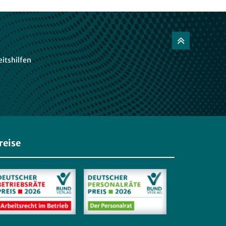
itshilfen
reise