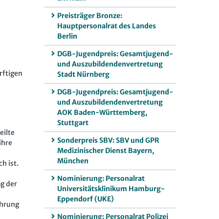
Preisträger Bronze:
Hauptpersonalrat des Landes
Berlin
DGB-Jugendpreis: Gesamtjugend-
und Auszubildendenvertretung
rftigen
Stadt Nürnberg
DGB-Jugendpreis: Gesamtjugend-
und Auszubildendenvertretung
AOK Baden-Württemberg,
Stuttgart
eilte
Sonderpreis SBV: SBV und GPR
ihre
Medizinischer Dienst Bayern,
München
h ist.
Nominierung: Personalrat
og der
Universitätsklinikum Hamburg-
Eppendorf (UKE)
ührung
Nominierung: Personalrat Polizei