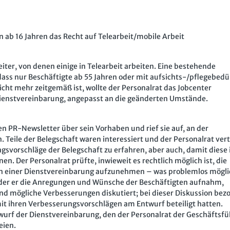
 ab 16 Jahren das Recht auf Telearbeit/mobile Arbeit
iter, von denen einige in Telearbeit arbeiten. Eine bestehende
dass nur Beschäftigte ab 55 Jahren oder mit aufsichts-/pflegebedü
icht mehr zeitgemäß ist, wollte der Personalrat das Jobcenter
e Dienstvereinbarung, angepasst an die geänderten Umstände.
en PR-Newsletter über sein Vorhaben und rief sie auf, an der
eile der Belegschaft waren interessiert und der Personalrat vert
vorschläge der Belegschaft zu erfahren, aber auch, damit diese 
. Der Personalrat prüfte, inwieweit es rechtlich möglich ist, die
n einer Dienstvereinbarung aufzunehmen – was problemlos möglic
n der er die Anregungen und Wünsche der Beschäftigten aufnahm,
nd mögliche Verbesserungen diskutiert; bei dieser Diskussion bez
 mit ihren Verbesserungsvorschlägen am Entwurf beteiligt hatten.
wurf der Dienstvereinbarung, den der Personalrat der Geschäftsf
eien.