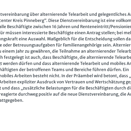
tvereinbarung über alternierende Telearbeit und gelegentliches A
bcenter Kreis Pinneberg“. Diese Dienstvereinbarung ist eine vollk
s alle Beschäftigte zwischen 16 Jahren und Renteneintritt/Pensionie
für müssen interessierte Beschäftigte einen Antrag stellen; bei m
ngskraft eine Auswahl. Maßgeblich für die Entscheidung sollen dab
e oder Betreuungsaufgaben für Familienangehörige sein. Alternie
s zu einem Jahr zu gewähren, die Teilnahme an alternierender Telear
festgelegt ist auch, dass Beschäftigte, die alternierende Telearbe
igt werden dürfen und dass alternierende Telearbeit und mobiles A
äftigten der betroffenen Teams und Bereiche führen dürfen. Ein
obiles Arbeiten besteht nicht. In der Präambel wird betont, dass 
Arbeiten expliziter Ausdruck von Vertrauen und Wertschätzung g
t und dass „zusätzliche Belastungen für die Beschäftigten durch d
reagierte durchweg positiv auf die neue Dienstvereinbarung, die 
tattgegeben.