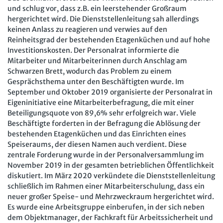
Mitbestimmung
JAV-Praxis online
Presse
Interne Meldestelle
Verträge kündigen
Hilfe
und schlug vor, dass z.B. ein leerstehender Großraum
hergerichtet wird. Die Dienststellenleitung sah allerdings
Arbeit und Recht
Datenschutz
AGB
Impressum
Kontakt
keinen Anlass zu reagieren und verwies auf den
Erklärung zur Barrierefreiheit
Widerruf
Widerrufsrecht
Reinheitsgrad der bestehenden Etagenküchen und auf hohe
Soziales Recht
Investitionskosten. Der Personalrat informierte die
Verlag
Karriere
Buchhandel
Digitales Arbeits- und Sozialrecht
Mitarbeiter und Mitarbeiterinnen durch Anschlag am
Schwarzen Brett, wodurch das Problem zu einem
Soziale Sicherheit
Gesprächsthema unter den Beschäftigten wurde. Im
September und Oktober 2019 organisierte der Personalrat in
Eigeninitiative eine Mitarbeiterbefragung, die mit einer
Beteiligungsquote von 89,6% sehr erfolgreich war. Viele
Beschäftigte forderten in der Befragung die Ablösung der
bestehenden Etagenküchen und das Einrichten eines
Speiseraums, der diesen Namen auch verdient. Diese
zentrale Forderung wurde in der Personalversammlung im
November 2019 in der gesamten betrieblichen Öffentlichkeit
diskutiert. Im März 2020 verkündete die Dienststellenleitung
schließlich im Rahmen einer Mitarbeiterschulung, dass ein
neuer großer Speise- und Mehrzweckraum hergerichtet wird.
Es wurde eine Arbeitsgruppe einberufen, in der sich neben
dem Objektmanager, der Fachkraft für Arbeitssicherheit und