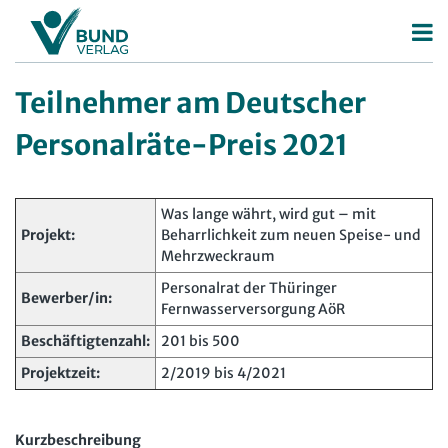
Betriebsrat
Teilnehmer am Deutscher
Betriebsratswahl
Personalrat
Personalräte-Preis 2021
Betriebsratsarbeit
Deutscher Personalräte-Preis
Mitbestimmung
Personalratsarbeit
Was lange währt, wird gut – mit
Projekt:
Beharrlichkeit zum neuen Speise- und
Arbeitsschutz
Personalvertretungsrecht
Mehrzweckraum
Beschäftigtendatenschutz
TVöD | TV-L
Personalrat der Thüringer
Bewerber/in:
Fernwasserversorgung AöR
Deutscher Betriebsrätepreis
Arbeitsschutz
Beschäftigtenzahl:
201 bis 500
Mitbestimmungskompass
Beschäftigtendatenschutz
Projektzeit:
2/2019 bis 4/2021
Lexikon
JAV
Kurzbeschreibung