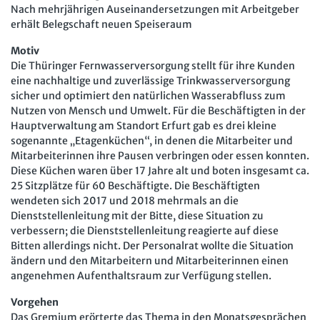
Nach mehrjährigen Auseinandersetzungen mit Arbeitgeber
Arbeit in der JAV
SBV
erhält Belegschaft neuen Speiseraum
Arbeit in der SBV
MAV
Motiv
Die Thüringer Fernwasserversorgung stellt für ihre Kunden
Arbeit in der MAV
Bücher
eine nachhaltige und zuverlässige Trinkwasserversorgung
sicher und optimiert den natürlichen Wasserabfluss zum
Zeitschriften
Nutzen von Mensch und Umwelt. Für die Beschäftigten in der
Hauptverwaltung am Standort Erfurt gab es drei kleine
Arbeitsrecht im Betrieb
sogenannte „Etagenküchen“, in denen die Mitarbeiter und
Fachmodule
Mitarbeiterinnen ihre Pausen verbringen oder essen konnten.
Der Personalrat
Betriebsratswissen online
Diese Küchen waren über 17 Jahre alt und boten insgesamt ca.
Software
25 Sitzplätze für 60 Beschäftigte. Die Beschäftigten
Computer und Arbeit
Beschäftigtendatenschutz online
wendeten sich 2017 und 2018 mehrmals an die
Newsletter
Dienststellenleitung mit der Bitte, diese Situation zu
Gute Arbeit
Personalratswissen online
verbessern; die Dienststellenleitung reagierte auf diese
Bund SHOP
Betriebsrat und Mitbestimmung
Bitten allerdings nicht. Der Personalrat wollte die Situation
Schwerbehindertenrecht online
ändern und den Mitarbeitern und Mitarbeiterinnen einen
Abo
Arbeitsschutz und Mitbestimmung
angenehmen Aufenthaltsraum zur Verfügung stellen.
Arbeitszeit online
mein Bund-Online
Schwerbehindertenrecht und Inklusion
Vorgehen
KI-Praxis Arbeitsrecht online
Das Gremium erörterte das Thema in den Monatsgesprächen