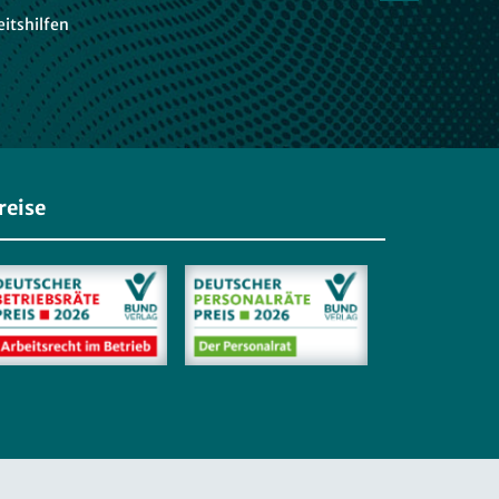
itshilfen
reise