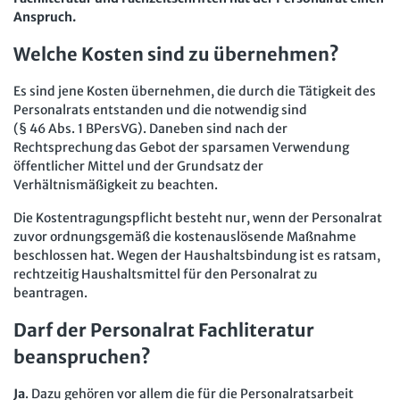
Anspruch.
Arbeit in der JAV
SBV
Welche Kosten sind zu übernehmen?
Arbeit in der SBV
MAV
Es sind jene Kosten übernehmen, die durch die Tätigkeit des
Arbeit in der MAV
Bücher
Personalrats entstanden und die notwendig sind
(§ 46 Abs. 1 BPersVG). Daneben sind nach der
Zeitschriften
Rechtsprechung das Gebot der sparsamen Verwendung
öffentlicher Mittel und der Grundsatz der
Arbeitsrecht im Betrieb
Fachmodule
Verhältnismäßigkeit zu beachten.
Der Personalrat
Betriebsratswissen online
Software
Die Kostentragungspflicht besteht nur, wenn der Personalrat
zuvor ordnungsgemäß die kostenauslösende Maßnahme
Computer und Arbeit
Beschäftigtendatenschutz online
Newsletter
beschlossen hat. Wegen der Haushaltsbindung ist es ratsam,
Gute Arbeit
rechtzeitig Haushaltsmittel für den Personalrat zu
Personalratswissen online
Bund SHOP
beantragen.
Betriebsrat und Mitbestimmung
Schwerbehindertenrecht online
Darf der Personalrat Fachliteratur
Abo
Arbeitsschutz und Mitbestimmung
Arbeitszeit online
beanspruchen?
mein Bund-Online
Schwerbehindertenrecht und Inklusion
KI-Praxis Arbeitsrecht online
Ja
. Dazu gehören vor allem die für die Personalratsarbeit