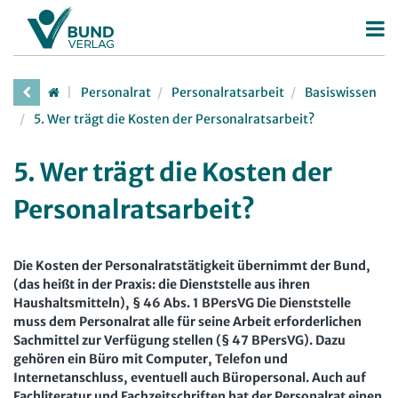
Betriebsrat
Personalrat
Personalratsarbeit
Basiswissen
Betriebsratswahl
Personalrat
5. Wer trägt die Kosten der Personalratsarbeit?
Betriebsratsarbeit
Deutscher Personalräte-Preis
5. Wer trägt die Kosten der
Mitbestimmung
Personalratsarbeit
Personalratsarbeit?
Arbeitsschutz
Personalvertretungsrecht
Beschäftigtendatenschutz
TVöD | TV-L
Die Kosten der Personalratstätigkeit übernimmt der Bund,
Deutscher Betriebsrätepreis
Arbeitsschutz
(das heißt in der Praxis: die Dienststelle aus ihren
Haushaltsmitteln), § 46 Abs. 1 BPersVG Die Dienststelle
Mitbestimmungskompass
Beschäftigtendatenschutz
muss dem Personalrat alle für seine Arbeit erforderlichen
Sachmittel zur Verfügung stellen (§ 47 BPersVG). Dazu
Lexikon
gehören ein Büro mit Computer, Telefon und
Internetanschluss, eventuell auch Büropersonal. Auch auf
JAV
Fachliteratur und Fachzeitschriften hat der Personalrat einen