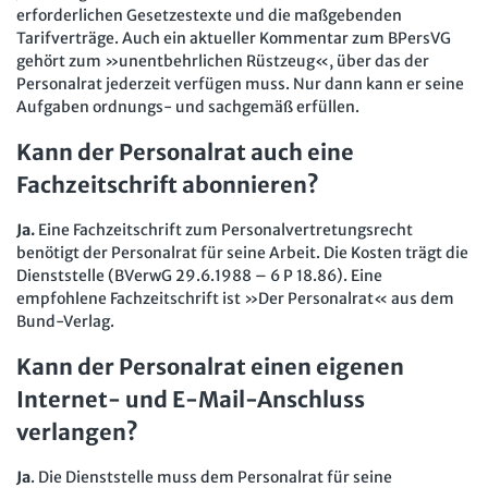
Mitbestimmung
JAV-Praxis online
erforderlichen Gesetzestexte und die maßgebenden
Presse
Interne Meldestelle
Verträge kündigen
Hilfe
Tarifverträge. Auch ein aktueller Kommentar zum BPersVG
Arbeit und Recht
Datenschutz
AGB
Impressum
Kontakt
gehört zum »unentbehrlichen Rüstzeug«, über das der
Erklärung zur Barrierefreiheit
Widerruf
Widerrufsrecht
Personalrat jederzeit verfügen muss. Nur dann kann er seine
Soziales Recht
Aufgaben ordnungs- und sachgemäß erfüllen.
Verlag
Karriere
Buchhandel
Digitales Arbeits- und Sozialrecht
Kann der Personalrat auch eine
Soziale Sicherheit
Fachzeitschrift abonnieren?
Ja.
Eine Fachzeitschrift zum Personalvertretungsrecht
benötigt der Personalrat für seine Arbeit. Die Kosten trägt die
Dienststelle (BVerwG 29.6.1988 – 6 P 18.86). Eine
empfohlene Fachzeitschrift ist »Der Personalrat« aus dem
Bund-Verlag.
Kann der Personalrat einen eigenen
Internet- und E-Mail-Anschluss
verlangen?
Ja
. Die Dienststelle muss dem Personalrat für seine