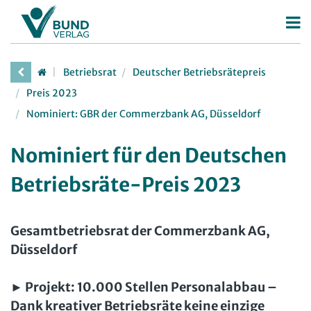
Betriebsrat
Betriebsrat
Deutscher Betriebsrätepreis
Betriebsratswahl
Personalrat
Preis 2023
Betriebsratsarbeit
Nominiert: GBR der Commerzbank AG, Düsseldorf
Deutscher Personalräte-Preis
JAV
Mitbestimmung
Personalratsarbeit
Arbeit in der JAV
SBV
Nominiert für den Deutschen
Arbeitsschutz
Personalvertretungsrecht
Arbeit in der SBV
Betriebsräte-Preis 2023
MAV
Beschäftigtendatenschutz
TVöD | TV-L
Arbeit in der MAV
Bücher
Deutscher Betriebsrätepreis
Arbeitsschutz
Gesamtbetriebsrat der Commerzbank AG,
Zeitschriften
Mitbestimmungskompass
Beschäftigtendatenschutz
Düsseldorf
Arbeitsrecht im Betrieb
Fachmodule
Lexikon
► Projekt:
10.000 Stellen Personalabbau –
Der Personalrat
Betriebsratswissen online
Software
Dank kreativer Betriebsräte keine einzige