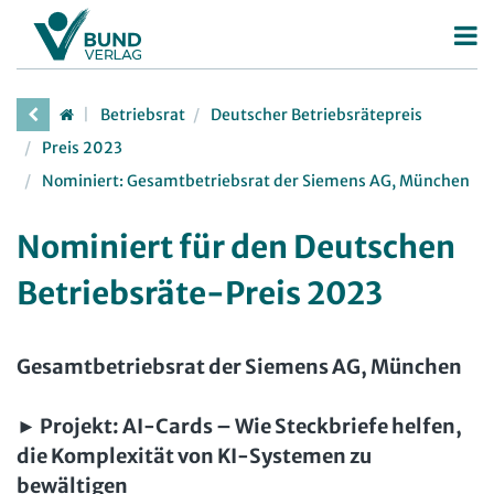
Betriebsrat
Betriebsrat
Deutscher Betriebsrätepreis
Betriebsratswahl
Personalrat
Preis 2023
Betriebsratsarbeit
Nominiert: Gesamtbetriebsrat der Siemens AG, München
Deutscher Personalräte-Preis
JAV
Mitbestimmung
Personalratsarbeit
Arbeit in der JAV
SBV
Nominiert für den Deutschen
Arbeitsschutz
Personalvertretungsrecht
Arbeit in der SBV
Betriebsräte-Preis 2023
MAV
Beschäftigtendatenschutz
TVöD | TV-L
Arbeit in der MAV
Bücher
Deutscher Betriebsrätepreis
Arbeitsschutz
Gesamtbetriebsrat der Siemens AG, München
Zeitschriften
Mitbestimmungskompass
Beschäftigtendatenschutz
► Projekt:
Arbeitsrecht im Betrieb
AI-Cards – Wie Steckbriefe helfen,
Fachmodule
Lexikon
die Komplexität von KI-Systemen zu
Der Personalrat
Betriebsratswissen online
Software
bewältigen