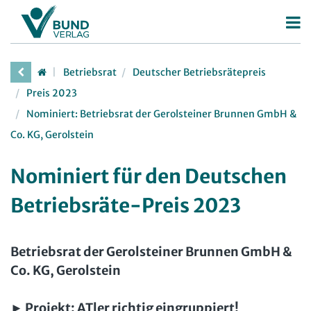
Betriebsrat
Betriebsrat
Deutscher Betriebsrätepreis
Betriebsratswahl
Personalrat
Preis 2023
Betriebsratsarbeit
Nominiert: Betriebsrat der Gerolsteiner Brunnen GmbH &
Deutscher Personalräte-Preis
JAV
Co. KG, Gerolstein
Mitbestimmung
Personalratsarbeit
Arbeit in der JAV
SBV
Arbeitsschutz
Personalvertretungsrecht
Nominiert für den Deutschen
Arbeit in der SBV
MAV
Beschäftigtendatenschutz
TVöD | TV-L
Betriebsräte-Preis 2023
Arbeit in der MAV
Bücher
Deutscher Betriebsrätepreis
Arbeitsschutz
Zeitschriften
Mitbestimmungskompass
Beschäftigtendatenschutz
Betriebsrat der Gerolsteiner Brunnen GmbH &
Arbeitsrecht im Betrieb
Fachmodule
Co. KG, Gerolstein
Lexikon
Der Personalrat
Betriebsratswissen online
Software
► Projekt: ATler richtig eingruppiert!