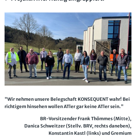
Computer und Arbeit
Beschäftigtendatenschutz online
Newsletter
Gute Arbeit
Personalratswissen online
Bund SHOP
Betriebsrat und Mitbestimmung
Schwerbehindertenrecht online
Abo
Arbeitsschutz und Mitbestimmung
Arbeitszeit online
mein Bund-Online
Schwerbehindertenrecht und Inklusion
KI-Praxis Arbeitsrecht online
Mitbestimmung
JAV-Praxis online
Presse
Interne Meldestelle
Verträge kündigen
Hilfe
Arbeit und Recht
Datenschutz
AGB
Impressum
Kontakt
Erklärung zur Barrierefreiheit
Widerruf
Widerrufsrecht
Soziales Recht
Verlag
Karriere
Buchhandel
Digitales Arbeits- und Sozialrecht
"Wir nehmen unsere Belegschaft KONSEQUENT wahr! Bei
Soziale Sicherheit
richtigem hinsehen wollen ATler gar keine ATler sein."
BR-Vorsitzender Frank Thömmes (Mitte),
Danica Schweitzer (Stellv. BRV, rechts daneben),
Konstantin Kastl (links) und Gremium