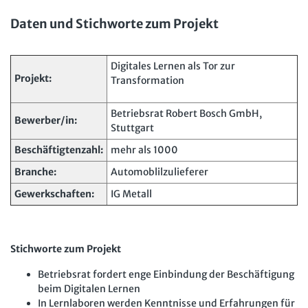
Mitbestimmung
JAV-Praxis online
Presse
Interne Meldestelle
Verträge kündigen
Hilfe
Daten und Stichworte zum Projekt
Arbeit und Recht
Datenschutz
AGB
Impressum
Kontakt
Erklärung zur Barrierefreiheit
Widerruf
Widerrufsrecht
Soziales Recht
Digitales Lernen als Tor zur
Verlag
Karriere
Buchhandel
Projekt:
Transformation
Digitales Arbeits- und Sozialrecht
Soziale Sicherheit
Betriebsrat Robert Bosch GmbH,
Bewerber/in:
Stuttgart
Beschäftigtenzahl:
mehr als 1000
Branche:
Automoblilzulieferer
Gewerkschaften:
IG Metall
Stichworte zum Projekt
Betriebsrat fordert enge Einbindung der Beschäftigung
beim Digitalen Lernen
In Lernlaboren werden Kenntnisse und Erfahrungen für