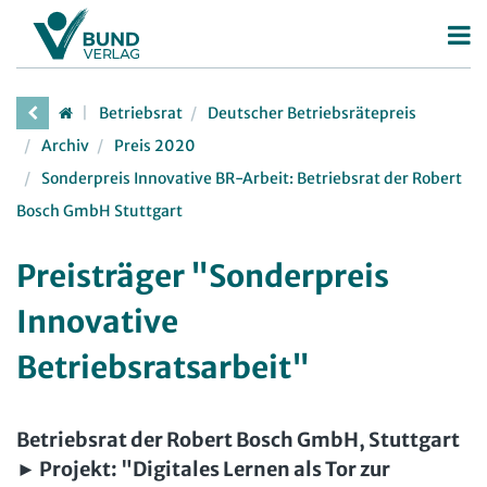
Betriebsrat
Betriebsrat
Deutscher Betriebsrätepreis
Betriebsratswahl
Archiv
Preis 2020
Betriebsratsarbeit
Sonderpreis Innovative BR-Arbeit: Betriebsrat der Robert
Bosch GmbH Stuttgart
Mitbestimmung
Arbeitsschutz
Preisträger "Sonderpreis
Beschäftigtendatenschutz
Innovative
Deutscher Betriebsrätepreis
Betriebsratsarbeit"
Mitbestimmungskompass
Personalrat
Betriebsrat der
Robert Bosch GmbH, Stuttgart
Deutscher Personalräte-Preis
► Projekt:
"Digitales Lernen als Tor zur
JAV