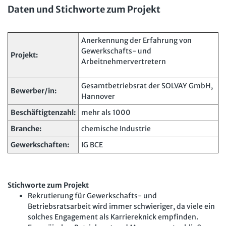
Mitbestimmung
JAV-Praxis online
Daten und Stichworte zum Projekt
Presse
Interne Meldestelle
Verträge kündigen
Hilfe
Arbeit und Recht
Datenschutz
AGB
Impressum
Kontakt
Erklärung zur Barrierefreiheit
Widerruf
Widerrufsrecht
Anerkennung der Erfahrung von
Soziales Recht
Gewerkschafts- und
Verlag
Karriere
Buchhandel
Projekt:
Digitales Arbeits- und Sozialrecht
Arbeitnehmervertretern
Soziale Sicherheit
Gesamtbetriebsrat der SOLVAY GmbH,
Bewerber/in:
Hannover
Beschäftigtenzahl:
mehr als 1000
Branche:
chemische Industrie
Gewerkschaften:
IG BCE
Stichworte zum Projekt
Rekrutierung für Gewerkschafts- und
Betriebsratsarbeit wird immer schwieriger, da viele ein
solches Engagement als Karriereknick empfinden.