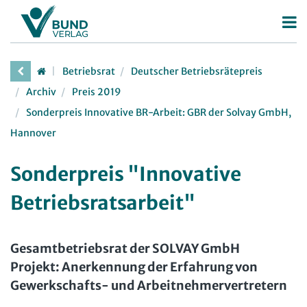
Betriebsrat
Betriebsrat
Deutscher Betriebsrätepreis
Betriebsratswahl
Archiv
Preis 2019
Betriebsratsarbeit
Sonderpreis Innovative BR-Arbeit: GBR der Solvay GmbH,
Hannover
Mitbestimmung
Arbeitsschutz
Sonderpreis "Innovative
Beschäftigtendatenschutz
Betriebsratsarbeit"
Deutscher Betriebsrätepreis
Mitbestimmungskompass
Gesamtbetriebsrat der SOLVAY GmbH
Projekt:
Personalrat
Anerkennung der Erfahrung von
Gewerkschafts- und Arbeitnehmervertretern
Deutscher Personalräte-Preis
JAV