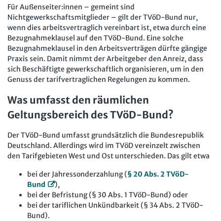
Mitbestimmung
JAV-Praxis online
Für Außenseiter:innen – gemeint sind
Presse
Interne Meldestelle
Verträge kündigen
Hilfe
Nichtgewerkschaftsmitglieder – gilt der TVöD-Bund nur,
Arbeit und Recht
Datenschutz
AGB
Impressum
Kontakt
wenn dies arbeitsvertraglich vereinbart ist, etwa durch eine
Erklärung zur Barrierefreiheit
Widerruf
Widerrufsrecht
Bezugnahmeklausel auf den TVöD-Bund. Eine solche
Soziales Recht
Bezugnahmeklausel in den Arbeitsverträgen dürfte gängige
Verlag
Karriere
Buchhandel
Digitales Arbeits- und Sozialrecht
Praxis sein. Damit nimmt der Arbeitgeber den Anreiz, dass
sich Beschäftigte gewerkschaftlich organisieren, um in den
Soziale Sicherheit
Genuss der tarifvertraglichen Regelungen zu kommen.
Was umfasst den räumlichen
Geltungsbereich des TVöD-Bund?
Der TVöD-Bund umfasst grundsätzlich die Bundesrepublik
Deutschland. Allerdings wird im TVöD vereinzelt zwischen
den Tarifgebieten West und Ost unterschieden. Das gilt etwa
bei der Jahressonderzahlung (
§ 20 Abs. 2 TVöD-
Bund
),
bei der Befristung (§ 30 Abs. 1 TVöD-Bund) oder
bei der tariflichen Unkündbarkeit (§ 34 Abs. 2 TVöD-
Bund).