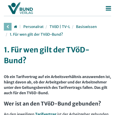
Betriebsrat
Personalrat
TVöD | TV-L
Basiswissen
Betriebsratswahl
Personalrat
1. Für wen gilt der TVöD-Bund?
Betriebsratsarbeit
Deutscher Personalräte-Preis
1. Für wen gilt der TVöD-
Mitbestimmung
Personalratsarbeit
Bund?
Arbeitsschutz
Personalvertretungsrecht
Beschäftigtendatenschutz
TVöD | TV-L
Ob ein Tarifvertrag auf ein Arbeitsverhältnis anzuwenden ist,
Deutscher Betriebsrätepreis
Arbeitsschutz
hängt davon ab, ob der Arbeitgeber und der Arbeitnehmer
unter den Geltungsbereich des Tarifvertrags fallen. Das gilt
Mitbestimmungskompass
Beschäftigtendatenschutz
auch für den TVöD-Bund.
Lexikon
Wer ist an den TVöD-Bund gebunden?
JAV
An den jeweiligen
Tarifvertrag
ist der Arbeitgeber gebunden,