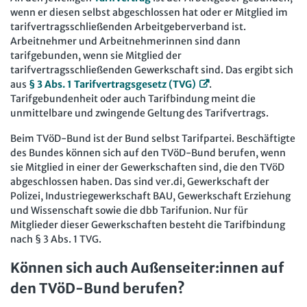
wenn er diesen selbst abgeschlossen hat oder er Mitglied im
Arbeit in der JAV
SBV
tarifvertragsschließenden Arbeitgeberverband ist.
Arbeitnehmer und Arbeitnehmerinnen sind dann
Arbeit in der SBV
MAV
tarifgebunden, wenn sie Mitglied der
tarifvertragsschließenden Gewerkschaft sind. Das ergibt sich
Arbeit in der MAV
Bücher
aus
§ 3 Abs. 1 Tarifvertragsgesetz (TVG)
.
Tarifgebundenheit oder auch Tarifbindung meint die
Zeitschriften
unmittelbare und zwingende Geltung des Tarifvertrags.
Arbeitsrecht im Betrieb
Fachmodule
Beim TVöD-Bund ist der Bund selbst Tarifpartei. Beschäftigte
des Bundes können sich auf den TVöD-Bund berufen, wenn
Der Personalrat
Betriebsratswissen online
Software
sie Mitglied in einer der Gewerkschaften sind, die den TVöD
abgeschlossen haben. Das sind ver.di, Gewerkschaft der
Computer und Arbeit
Beschäftigtendatenschutz online
Newsletter
Polizei, Industriegewerkschaft BAU, Gewerkschaft Erziehung
Gute Arbeit
und Wissenschaft sowie die dbb Tarifunion. Nur für
Personalratswissen online
Bund SHOP
Mitglieder dieser Gewerkschaften besteht die Tarifbindung
Betriebsrat und Mitbestimmung
nach § 3 Abs. 1 TVG.
Schwerbehindertenrecht online
Abo
Arbeitsschutz und Mitbestimmung
Arbeitszeit online
Können sich auch Außenseiter:innen auf
mein Bund-Online
den TVöD-Bund berufen?
Schwerbehindertenrecht und Inklusion
KI-Praxis Arbeitsrecht online