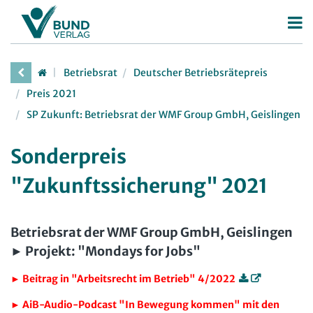
Betriebsrat
Betriebsrat
Deutscher Betriebsrätepreis
Betriebsratswahl
Personalrat
Preis 2021
Betriebsratsarbeit
SP Zukunft: Betriebsrat der WMF Group GmbH, Geislingen
Deutscher Personalräte-Preis
JAV
Mitbestimmung
Personalratsarbeit
Arbeit in der JAV
SBV
Sonderpreis
Arbeitsschutz
Personalvertretungsrecht
Arbeit in der SBV
"Zukunftssicherung" 2021
MAV
Beschäftigtendatenschutz
TVöD | TV-L
Arbeit in der MAV
Bücher
Deutscher Betriebsrätepreis
Arbeitsschutz
Betriebsrat der WMF Group GmbH, Geislingen
Zeitschriften
Mitbestimmungskompass
Beschäftigtendatenschutz
► Projekt:
"Mondays for Jobs"
Arbeitsrecht im Betrieb
Fachmodule
Lexikon
► Beitrag in "Arbeitsrecht im Betrieb" 4/2022
Der Personalrat
Betriebsratswissen online
Software
► AiB-Audio-Podcast "In Bewegung kommen" mit den