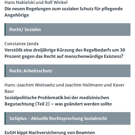
Hans Nakielski und Rolf Winkel
Beschäftigtendatenschutz online
Newsletter
Die neuen Regelungen zum sozialen Schutz für pflegende
Personalratswissen online
Angehörige
Bund SHOP
Schwerbehindertenrecht online
Recht/ Soziales
Abo
Arbeitszeit online
Constanze Janda
mein Bund-Online
KI-Praxis Arbeitsrecht online
Verstößt eine dreijährige Kürzung des Regelbedarfs um 30
Prozent gegen das Recht auf menschenwürdige Existenz?
JAV-Praxis online
Presse
Interne Meldestelle
Verträge kündigen
Hilfe
Datenschutz
AGB
Impressum
Kontakt
Recht: Arbeitsschutz
Erklärung zur Barrierefreiheit
Widerruf
Widerrufsrecht
Hans-Joachim Woitowitz und Joachim Heilmann und Xaver
Verlag
Karriere
Buchhandel
Baur
Sozialpolitische Problematik bei der medizinischen
Begutachtung (Teil 2) – was geändert werden sollte
SoSiplus - Aktuelle Rechtsprechung Sozialrecht
EuGH kippt Nachversicherung von Beamten