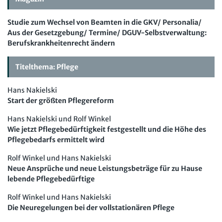
Computer und Arbeit
Studie zum Wechsel von Beamten in die GKV/ Personalia/
Gute Arbeit
Aus der Gesetzgebung/ Termine/ DGUV-Selbstverwaltung:
Betriebsrat und Mitbestimmung
Berufskrankheitenrecht ändern
Arbeitsschutz und Mitbestimmung
Titelthema: Pflege
Schwerbehindertenrecht und Inklusion
Hans Nakielski
Mitbestimmung
Start der größten Pflegereform
Arbeit und Recht
Hans Nakielski und Rolf Winkel
Wie jetzt Pflegebedürftigkeit festgestellt und die Höhe des
Soziales Recht
Pflegebedarfs ermittelt wird
Digitales Arbeits- und Sozialrecht
Rolf Winkel und Hans Nakielski
Neue Ansprüche und neue Leistungsbeträge für zu Hause
Soziale Sicherheit
lebende Pflegebedürftige
Fachmodule
Rolf Winkel und Hans Nakielski
Die Neuregelungen bei der vollstationären Pflege
Betriebsratswissen online
Software