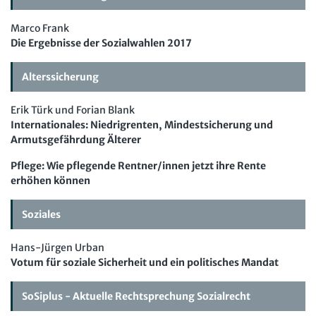
Beschäftigtendatenschutz online
Newsletter
Marco Frank
Personalratswissen online
Die Ergebnisse der Sozialwahlen 2017
Bund SHOP
Schwerbehindertenrecht online
Abo
Alterssicherung
Arbeitszeit online
mein Bund-Online
Erik Türk und Forian Blank
KI-Praxis Arbeitsrecht online
Internationales: Niedrigrenten, Mindestsicherung und
JAV-Praxis online
Armutsgefährdung Älterer
Presse
Interne Meldestelle
Verträge kündigen
Hilfe
Datenschutz
AGB
Impressum
Kontakt
Pflege: Wie pflegende Rentner/innen jetzt ihre Rente
erhöhen können
Erklärung zur Barrierefreiheit
Widerruf
Widerrufsrecht
Verlag
Karriere
Buchhandel
Soziales
Hans-Jürgen Urban
Votum für soziale Sicherheit und ein politisches Mandat
SoSiplus - Aktuelle Rechtsprechung Sozialrecht