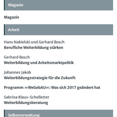
Computer und Arbeit
Magazin
Gute Arbeit
Magazin
Betriebsrat und Mitbestimmung
Arbeit
Arbeitsschutz und Mitbestimmung
Schwerbehindertenrecht und Inklusion
Hans Nakielski und Gerhard Bosch
Berufliche Weiterbildung stärken
Mitbestimmung
Gerhard Bosch
Arbeit und Recht
Weiterbildung und Arbeitsmarktpolitik
Soziales Recht
Johannes Jakob
Weiterbildungsstrategie für die Zukunft
Digitales Arbeits- und Sozialrecht
Programm »WeGebAU«: Was sich 2017 geändert hat
Soziale Sicherheit
Sabrina Klaus-Schelletter
Fachmodule
Weiterbildungsberatung
Betriebsratswissen online
Software
Selbstverwaltung