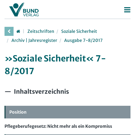
Betriebsrat
Zeitschriften
Soziale Sicherheit
Betriebsratswahl
Personalrat
Archiv | Jahresregister
Ausgabe 7-8/2017
Betriebsratsarbeit
Deutscher Personalräte-Preis
JAV
»Soziale Sicherheit« 7-
Mitbestimmung
Personalratsarbeit
Arbeit in der JAV
SBV
8/2017
Arbeitsschutz
Personalvertretungsrecht
Arbeit in der SBV
MAV
Beschäftigtendatenschutz
TVöD | TV-L
Arbeit in der MAV
Bücher
Inhaltsverzeichnis
Deutscher Betriebsrätepreis
Arbeitsschutz
Zeitschriften
Mitbestimmungskompass
Beschäftigtendatenschutz
Position
Arbeitsrecht im Betrieb
Lexikon
Pflegeberufegesetz: Nicht mehr als ein Kompromiss
Der Personalrat